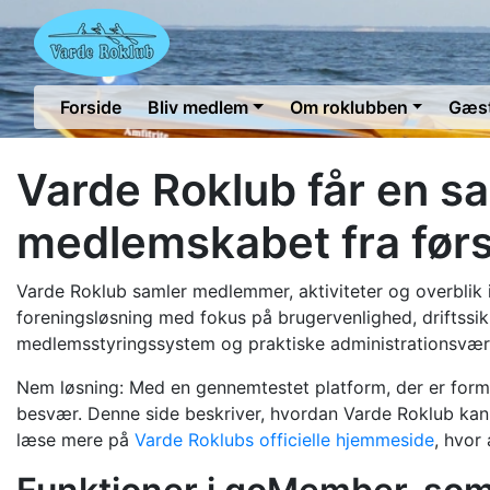
Forside
Bliv medlem
Om roklubben
Gæst
Varde Roklub får en sam
medlemskabet fra førs
Varde Roklub samler medlemmer, aktiviteter og overblik i
foreningsløsning med fokus på brugervenlighed, driftssik
medlemsstyringssystem og praktiske administrationsværktøj
Nem løsning: Med en gennemtestet platform, der er forme
besvær. Denne side beskriver, hvordan Varde Roklub kan
læse mere på
Varde Roklubs officielle hjemmeside
, hvor