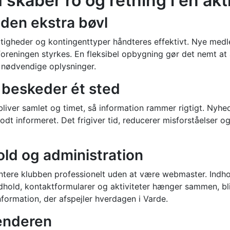
skaber ro og retning i en akt
uden ekstra bøvl
ttigheder og kontingenttyper håndteres effektivt. Nye med
 i foreningen styrkes. En fleksibel opbygning gør det nemt 
e nødvendige oplysninger.
beskeder ét sted
liver samlet og timet, så information rammer rigtigt. Nyh
t informeret. Det frigiver tid, reducerer misforståelser og
ld og administration
tere klubben professionelt uden at være webmaster. Indhol
ndhold, kontaktformularer og aktiviteter hænger sammen, bli
nformation, der afspejler hverdagen i Varde.
lenderen