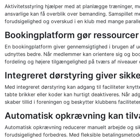
Aktivitetsstyring hjælper med at planlægge træninger, m
ansvarlige kan få overblik over bemanding. Samspillet me
forudsigelighed og overskud i en klub med mange parallell
Bookingplatform gør ressourcer 
En bookingplatform giver gennemsigtighed i brugen af udst
udnyttes bedre. Når medlemmer kan orientere sig og booke
fordeling og højere tilgængelighed på tværs af niveauer
Integreret dørstyring giver sik
Med integreret dørstyring kan adgang til faciliteter knyt
tabte brikker eller koder kan hurtigt deaktiveres. Når a
skaber tillid i foreningen og beskytter klubbens facilit
Automatisk opkrævning kan tilv
Automatisk opkrævning reducerer manuelt arbejde og sikrer
forudsigelighed forbedres. Med fleksible betalingsmetode