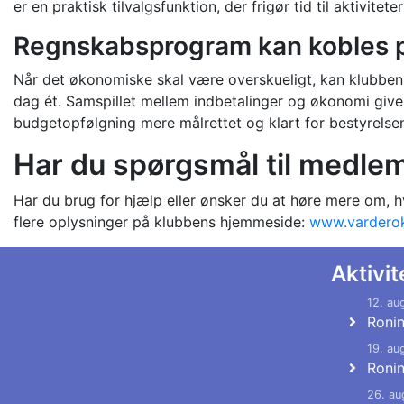
er en praktisk tilvalgsfunktion, der frigør tid til aktivitet
Regnskabsprogram kan kobles på
Når det økonomiske skal være overskueligt, kan klubben
dag ét. Samspillet mellem indbetalinger og økonomi giver
budgetopfølgning mere målrettet og klart for bestyrelse
Har du spørgsmål til medlem
Har du brug for hjælp eller ønsker du at høre mere om, h
flere oplysninger på klubbens hjemmeside:
www.varderok
Aktivit
12. au
Roni
19. au
Roni
26. au