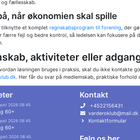
er og fællesskab.
, når økonomien skal spille
 tilknytte et komplet
regnskabsprogram til forening
, der g
 færre fejl og bedre kontrol, så ledelsen kan fokusere på 
n.
skab, aktiviteter eller adgan
vordan løsningen bruges i praksis, skal du ikke kontakte g
lub.dk
. Her får du svar på medlemskab, praktiske forhold o
eter
Kontakt
gust 2026 08:45
+4522156431
ng 60+
varderoklub@mail.dk
Kontaktformular
gust 2026 08:45
ng 60+
Følg os her
gust 2026 08:45