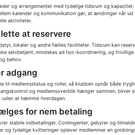
øder og arrangementer med tydelige tidsrum og kapacitet. D
llem kalender og kommunikation gør, at ændringer når ud i 
e aktiviteter.
lette at reservere
yr, lokaler og andre fælles faciliteter. Tidsrum kan reserve
 selvbetjent, mindskes ad hoc-koordinering, og frivillige 
 og behov.
ker adgang
tes til medlemsstatus og roller, så klubben opnår både trygh
dgangskontrol og medlemsoverblik hænger sammen, bliver sik
eter uden at hæmme hverdagen.
ælges for nem betaling
 stabile indbetalinger. Contingenter, gebyrer og tilmeldinge
r og tydelige kvitteringer oplever medlemmer en gnidningsf