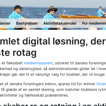
eroer
Bestyrelsen
Aktivitetskalender
For medlemm
let digital løsning, der
te rotag
 ét fleksibelt
medlemssystem
, udviklet til danske forenin
kerhed og datatryghed, så administrationen glider let i hv
er gør det til et naturligt valg for klubber, der vil bruge
t af danske foreningers behov, spares tid for enhver
foren
 få glæde af en samlet løsning, som matcher klubbens ry
 aktiviteter og fællesskab præsenteres.