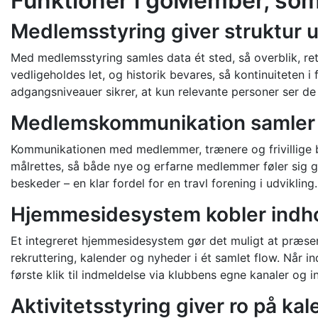
Funktioner i goMember, som 
Medlemsstyring giver struktur 
Med medlemsstyring samles data ét sted, så overblik, re
vedligeholdes let, og historik bevares, så kontinuiteten
adgangsniveauer sikrer, at kun relevante personer ser d
Medlemskommunikation samler 
Kommunikationen med medlemmer, trænere og frivillige b
målrettes, så både nye og erfarne medlemmer føler sig god
beskeder – en klar fordel for en travl forening i udvikling.
Hjemmesidesystem kobler indho
Et integreret hjemmesidesystem gør det muligt at præsen
rekruttering, kalender og nyheder i ét samlet flow. Når i
første klik til indmeldelse via klubbens egne kanaler og i
Aktivitetsstyring giver ro på ka