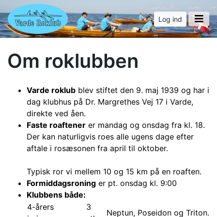
Log ind
Om roklubben
Varde roklub
blev stiftet den 9. maj 1939 og har i
dag klubhus på Dr. Margrethes Vej 17 i Varde,
direkte ved åen.
Faste roaftener
er mandag og onsdag fra kl. 18.
Der kan naturligvis roes alle ugens dage efter
aftale i rosæsonen fra april til oktober.
Typisk ror vi mellem 10 og 15 km på en roaften.
Formiddagsroning
er pt. onsdag kl. 9:00
Klubbens både:
4-årers
3
Neptun, Poseidon og Triton.