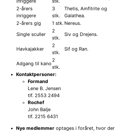
inriggere
stk.
2-årers
3
Thetis, Amfitrite og
inriggere
stk.
Galathea.
2-årers gig
1 stk.
Nereus.
2
Single sculler
Siv og Drejens.
stk.
2
Havkajakker
Sif og Ran.
stk.
2
Adgang til kano
stk.
Kontaktpersoner:
Formand
Lene B. Jensen
tlf. 2553 2494
Rochef
John Balje
tlf. 2215 6431
Nye medlemmer
optages i foråret, hvor der