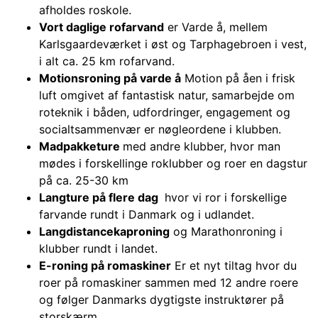
afholdes roskole.
Vort daglige rofarvand
er Varde å, mellem
Karlsgaardeværket i øst og Tarphagebroen i vest,
i alt ca. 25 km rofarvand.
Motionsroning på varde å
Motion på åen i frisk
luft omgivet af fantastisk natur, samarbejde om
roteknik i båden, udfordringer, engagement og
socialtsammenvær er nøgleordene i klubben.
Madpakketure
med andre klubber, hvor man
mødes i forskellinge roklubber og roer en dagstur
på ca. 25-30 km
Langture på flere dag
hvor vi ror i forskellige
farvande rundt i Danmark og i udlandet.
Langdistancekaproning
og Marathonroning i
klubber rundt i landet.
E-roning på romaskiner
Er et nyt tiltag hvor du
roer på romaskiner sammen med 12 andre roere
og følger Danmarks dygtigste instruktører på
storskærm.